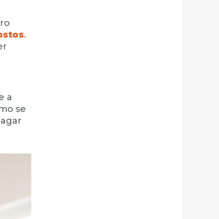
ro
ostos
.
er
e a
omo se
pagar