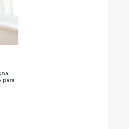
ona
 para