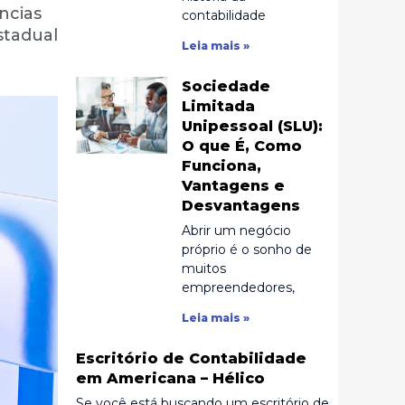
ncias
contabilidade
stadual
Leia mais »
Sociedade
Limitada
Unipessoal (SLU):
O que É, Como
Funciona,
Vantagens e
Desvantagens
Abrir um negócio
próprio é o sonho de
muitos
empreendedores,
Leia mais »
Escritório de Contabilidade
em Americana – Hélico
Se você está buscando um escritório de