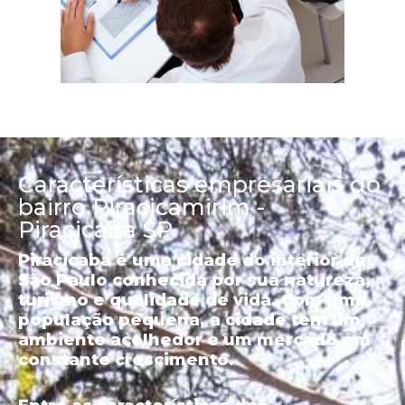
Características empresariais do
bairro Piracicamirim -
Piracicaba SP
Piracicaba é uma cidade do interior de
São Paulo conhecida por sua natureza,
turismo e qualidade de vida. Com uma
população pequena, a cidade tem um
ambiente acolhedor e um mercado em
constante crescimento.