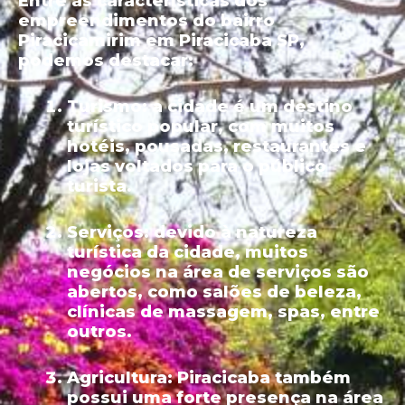
Entre as características dos
empreendimentos do bairro
Piracicamirim em Piracicaba SP,
podemos destacar:
Turismo:
a cidade é um destino
turístico popular, com muitos
hotéis, pousadas, restaurantes e
lojas voltados para o público
turista.
Serviços:
devido à natureza
turística da cidade, muitos
negócios na área de serviços são
abertos, como salões de beleza,
clínicas de massagem, spas, entre
outros.
Agricultura:
Piracicaba também
possui uma forte presença na área