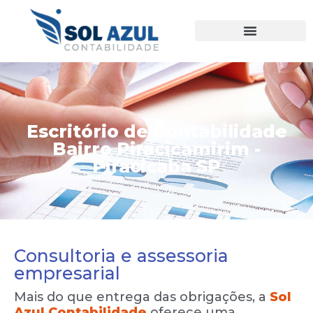
Ir
para
o
conteúdo
Escritório de Contabilidade
Bairro Piracicamirim -
Piracicaba SP
Consultoria e assessoria
empresarial
Mais do que entrega das obrigações, a
Sol
Azul Contabilidade
oferece uma