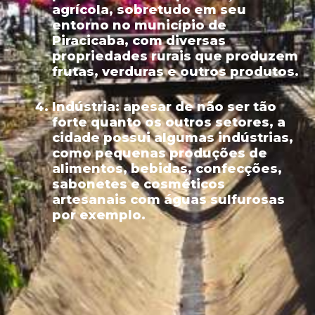
agrícola, sobretudo em seu
entorno no município de
Piracicaba, com diversas
propriedades rurais que produzem
frutas, verduras e outros produtos.
Indústria:
apesar de não ser tão
forte quanto os outros setores, a
cidade possui algumas indústrias,
como pequenas produções de
alimentos, bebidas, confecções,
sabonetes e cosméticos
artesanais com águas sulfurosas
por exemplo.