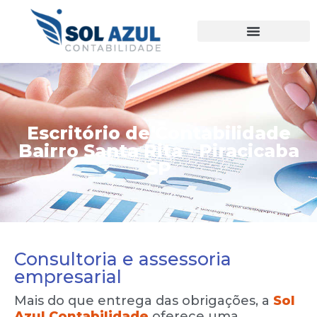
Ir
para
o
conteúdo
Escritório de Contabilidade
Bairro Santa Rita - Piracicaba
SP
Consultoria e assessoria
empresarial
Mais do que entrega das obrigações, a
Sol
Azul Contabilidade
oferece uma