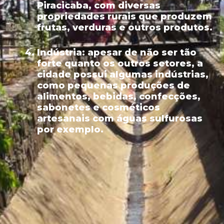
Piracicaba, com diversas
propriedades rurais que produzem
frutas, verduras e outros produtos.
Indústria:
apesar de não ser tão
forte quanto os outros setores, a
cidade possui algumas indústrias,
como pequenas produções de
alimentos, bebidas, confecções,
sabonetes e cosméticos
artesanais com águas sulfurosas
por exemplo.