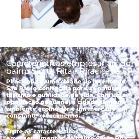
Características empresariais do
bairro Santa Rita - Piracicaba SP
Piracicaba é uma cidade do interior de
São Paulo conhecida por sua natureza,
turismo e qualidade de vida. Com uma
população pequena, a cidade tem um
ambiente acolhedor e um mercado em
constante crescimento.
Entre as características dos
empreendimentos do bairro Santa Rita