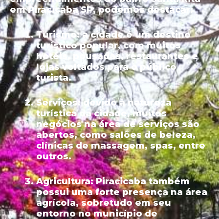
em Piracicaba SP, podemos destacar:
Turismo:
a cidade é um destino
turístico popular, com muitos
hotéis, pousadas, restaurantes e
lojas voltados para o público
turista.
Serviços:
devido à natureza
turística da cidade, muitos
negócios na área de serviços são
abertos, como salões de beleza,
clínicas de massagem, spas, entre
outros.
Agricultura:
Piracicaba também
possui uma forte presença na área
agrícola, sobretudo em seu
entorno no município de