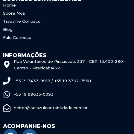
Home
Sobre Nós
Trabalhe Conosco
Blog
Fale Conosco
INFORMAÇÕES
Rua Voluntários de Piracicaba, 337 - CEP: 13.400-290 -
Centro - Piracicaba/SP
+55 19 3433-9918 / +55 19 3302-7568
+55 19 99635-0093
heitor@solazulcontabilidade.com.br
ACOMPANHE-NOS
F
I