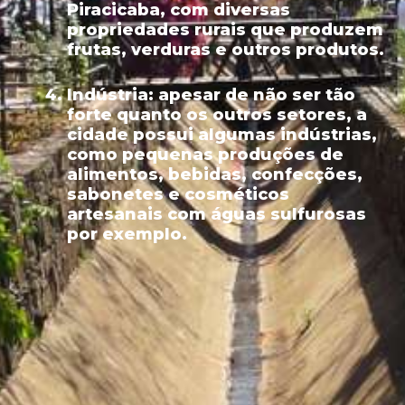
Piracicaba, com diversas
propriedades rurais que produzem
frutas, verduras e outros produtos.
Indústria:
apesar de não ser tão
forte quanto os outros setores, a
cidade possui algumas indústrias,
como pequenas produções de
alimentos, bebidas, confecções,
sabonetes e cosméticos
artesanais com águas sulfurosas
por exemplo.