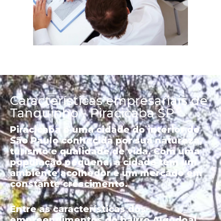
Características empresariais de
Tanquinho - Piracicaba SP
Piracicaba é uma cidade do interior de
São Paulo conhecida por sua natureza,
turismo e qualidade de vida. Com uma
população pequena, a cidade tem um
ambiente acolhedor e um mercado em
constante crescimento.
Entre as características dos
empreendimentos do bairro Algodoal