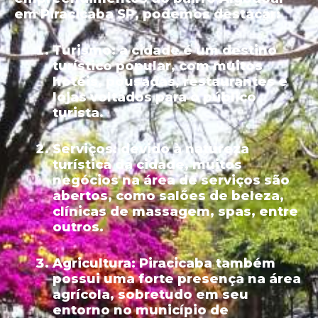
em Piracicaba SP, podemos destacar:
Turismo:
a cidade é um destino
turístico popular, com muitos
hotéis, pousadas, restaurantes e
lojas voltados para o público
turista.
Serviços:
devido à natureza
turística da cidade, muitos
negócios na área de serviços são
abertos, como salões de beleza,
clínicas de massagem, spas, entre
outros.
Agricultura:
Piracicaba também
possui uma forte presença na área
agrícola, sobretudo em seu
entorno no município de