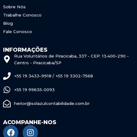
Sobre Nós
Trabalhe Conosco
Blog
Fale Conosco
INFORMAÇÕES
Rua Voluntários de Piracicaba, 337 - CEP: 13.400-290 -
Centro - Piracicaba/SP
+55 19 3433-9918 / +55 19 3302-7568
+55 19 99635-0093
heitor@solazulcontabilidade.com.br
ACOMPANHE-NOS
F
I
a
n