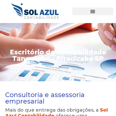
Ir
para
o
conteúdo
Escritório de Contabilidade
Tanquinho - Piracicaba SP
Consultoria e assessoria
empresarial
Mais do que entrega das obrigações, a
Sol
Azul Contabilidade
oferece uma