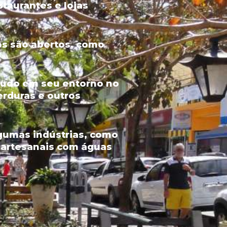
staurantes e lojas
ços são abertos, como
etudo em seu entorno no
erduras e outros
lgumas indústrias, como
 artesanais com águas