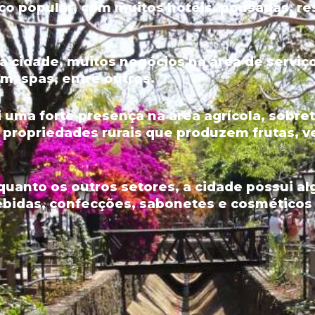
ico popular, com muitos hotéis, pousadas, re
da cidade, muitos negócios na área de servi
m, spas, entre outros.
uma forte presença na área agrícola, sobr
 propriedades rurais que produzem frutas, v
 quanto os outros setores, a cidade possui a
bidas, confecções, sabonetes e cosméticos