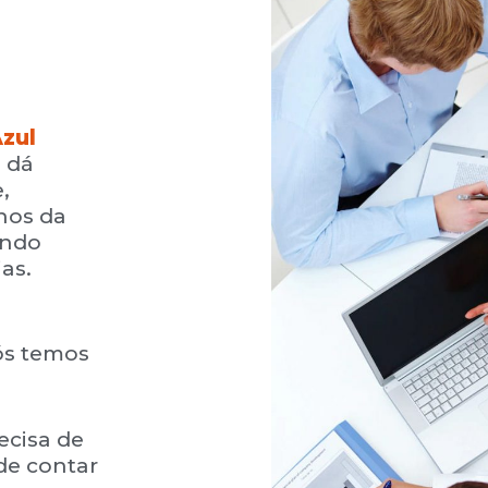
Azul
 dá
,
nos da
indo
ias.
l
ós temos
ecisa de
de contar