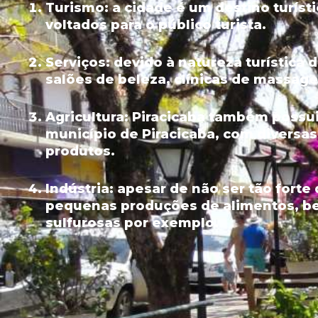
Turismo:
a cidade é um destino turíst
voltados para o público turista.
Serviços:
devido à natureza turística 
salões de beleza, clínicas de massage
Agricultura:
Piracicaba também possui 
município de Piracicaba, com diversas
produtos.
Indústria:
apesar de não ser tão forte
pequenas produções de alimentos, be
sulfurosas por exemplo.