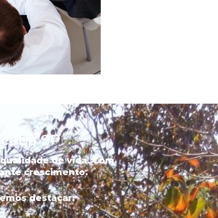
cicaba SP
 qualidade de vida. Com
ante crescimento.
demos destacar: