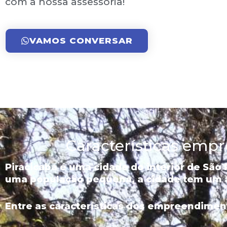
com a nossa assessoria!
VAMOS CONVERSAR
Características empre
Piracicaba é uma cidade do interior de São
uma população pequena, a cidade tem um 
Entre as características dos empreendimen