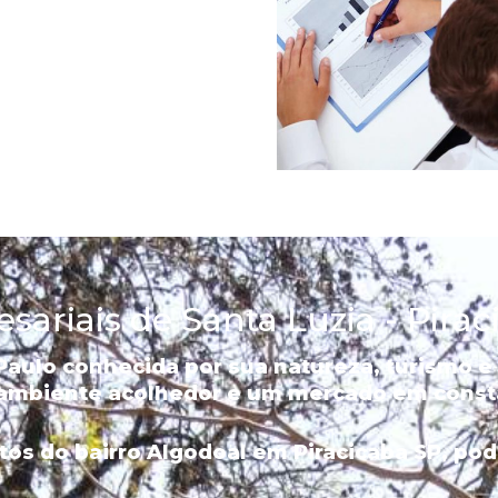
sariais de Santa Luzia - Pira
 Paulo conhecida por sua natureza, turismo e
ambiente acolhedor e um mercado em const
tos do bairro Algodoal em Piracicaba SP, po