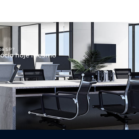
ba SP?
egócio hoje mesmo