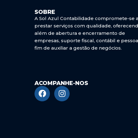
SOBRE
A Sol Azul Contabilidade compromete-se 
prestar serviços com qualidade, oferecend
além de abertura e encerramento de
empresas, suporte fiscal, contábil e pessoa
fim de auxiliar a gestão de negócios.
ACOMPANHE-NOS
F
I
a
n
c
s
e
t
b
a
o
g
o
r