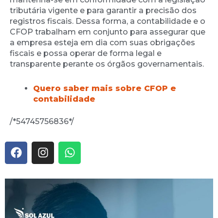
tributária vigente e para garantir a precisão dos
registros fiscais. Dessa forma, a contabilidade e o
CFOP trabalham em conjunto para assegurar que
a empresa esteja em dia com suas obrigações
fiscais e possa operar de forma legal e
transparente perante os órgãos governamentais.
Quero saber mais sobre CFOP e
contabilidade
/*54745756836*/
F
I
W
a
n
h
c
s
a
e
t
t
b
a
s
o
g
a
o
r
p