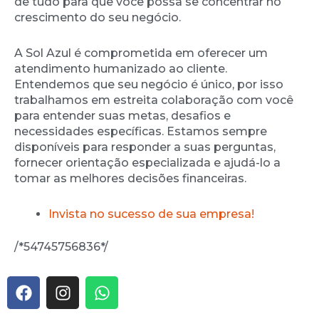
de tudo para que você possa se concentrar no
crescimento do seu negócio.
A Sol Azul é comprometida em oferecer um
atendimento humanizado ao cliente.
Entendemos que seu negócio é único, por isso
trabalhamos em estreita colaboração com você
para entender suas metas, desafios e
necessidades específicas. Estamos sempre
disponíveis para responder a suas perguntas,
fornecer orientação especializada e ajudá-lo a
tomar as melhores decisões financeiras.
Invista no sucesso de sua empresa!
/*54745756836*/
F
I
W
a
n
h
c
s
a