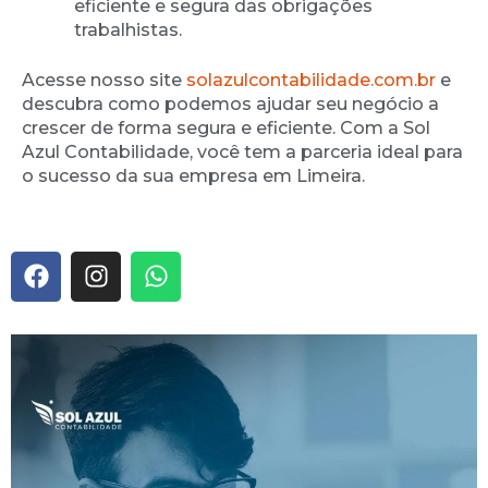
eficiente e segura das obrigações
trabalhistas.
Acesse nosso site
solazulcontabilidade.com.br
e
descubra como podemos ajudar seu negócio a
crescer de forma segura e eficiente. Com a Sol
Azul Contabilidade, você tem a parceria ideal para
o sucesso da sua empresa em Limeira.
F
I
W
a
n
h
c
s
a
e
t
t
b
a
s
o
g
a
o
r
p
k
a
p
m