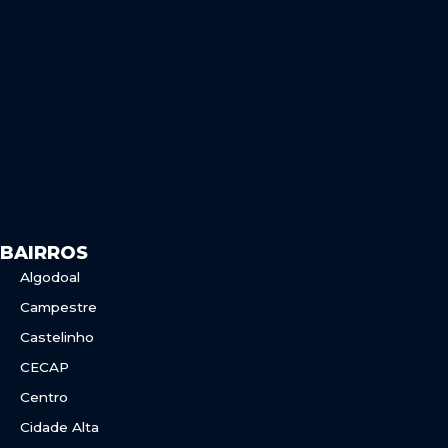
b
a
o
g
o
r
k
a
m
BAIRROS
Algodoal
Campestre
Castelinho
CECAP
Centro
Cidade Alta