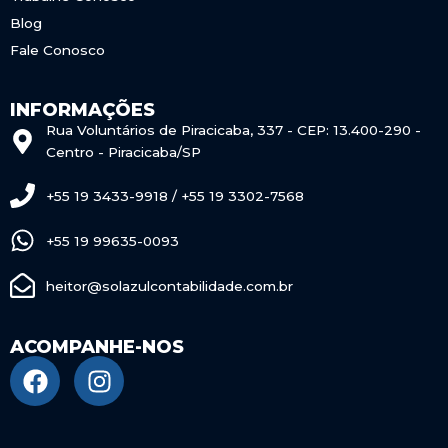
Blog
Fale Conosco
INFORMAÇÕES
Rua Voluntários de Piracicaba, 337 - CEP: 13.400-290 -
Centro - Piracicaba/SP
+55 19 3433-9918 / +55 19 3302-7568
+55 19 99635-0093
heitor@solazulcontabilidade.com.br
ACOMPANHE-NOS
F
I
a
n
c
s
e
t