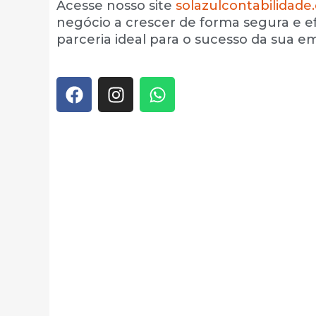
Acesse nosso site
solazulcontabilidade
negócio a crescer de forma segura e ef
parceria ideal para o sucesso da sua e
F
I
W
a
n
h
c
s
a
e
t
t
b
a
s
o
g
a
o
r
p
k
a
p
m