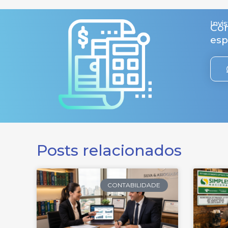
Invi
Com
esp
Posts relacionados
CONTABILIDADE