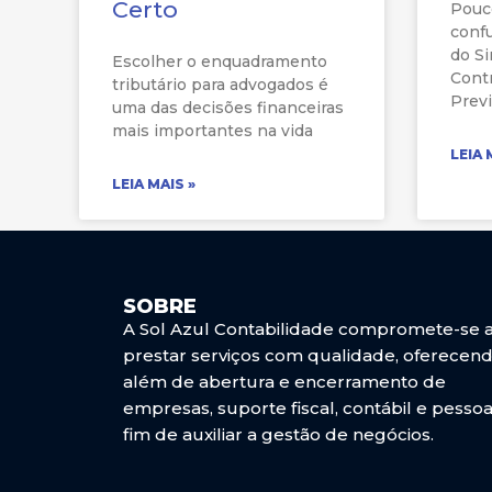
Certo
Pouc
conf
do Si
Escolher o enquadramento
Contr
tributário para advogados é
Previ
uma das decisões financeiras
mais importantes na vida
LEIA 
LEIA MAIS »
SOBRE
A Sol Azul Contabilidade compromete-se 
prestar serviços com qualidade, oferecend
além de abertura e encerramento de
empresas, suporte fiscal, contábil e pessoa
fim de auxiliar a gestão de negócios.