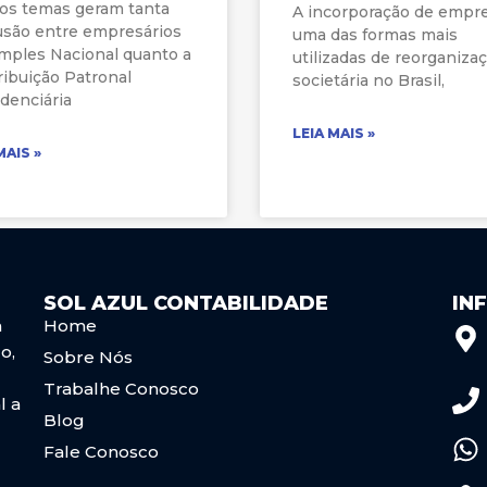
os temas geram tanta
A incorporação de empr
usão entre empresários
uma das formas mais
mples Nacional quanto a
utilizadas de reorganiza
ibuição Patronal
societária no Brasil,
denciária
LEIA MAIS »
MAIS »
SOL AZUL CONTABILIDADE
IN
a
Home
o,
Sobre Nós
Trabalhe Conosco
l a
Blog
Fale Conosco