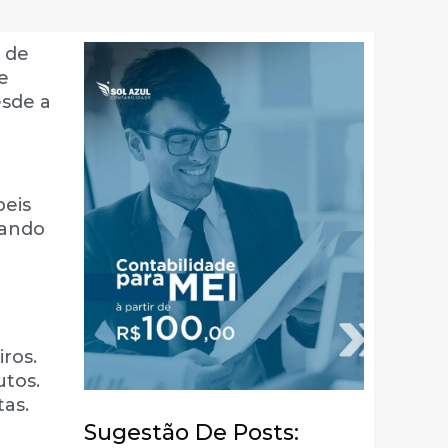
 de
e
esde a
beis
nando
ros.
utos.
tas.
Sugestão De Posts: