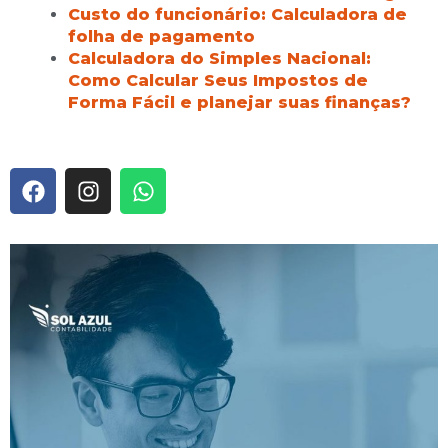
Custo do funcionário: Calculadora de
folha de pagamento
Calculadora do Simples Nacional:
Como Calcular Seus Impostos de
Forma Fácil e planejar suas finanças?
F
I
W
a
n
h
c
s
a
e
t
t
b
a
s
o
g
a
o
r
p
k
a
p
m