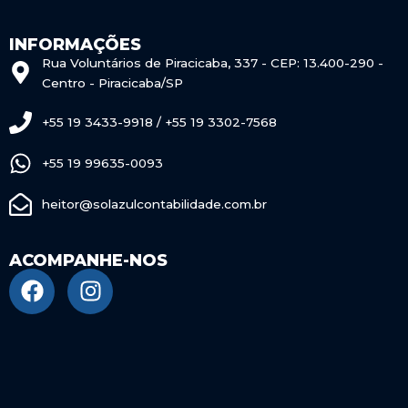
INFORMAÇÕES
Rua Voluntários de Piracicaba, 337 - CEP: 13.400-290 -
Centro - Piracicaba/SP
+55 19 3433-9918 / +55 19 3302-7568
+55 19 99635-0093
heitor@solazulcontabilidade.com.br
ACOMPANHE-NOS
F
I
a
n
c
s
e
t
b
a
o
g