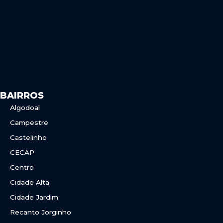
o
r
k
a
m
BAIRROS
Algodoal
Campestre
Castelinho
CECAP
Centro
Cidade Alta
Cidade Jardim
Recanto Jorginho