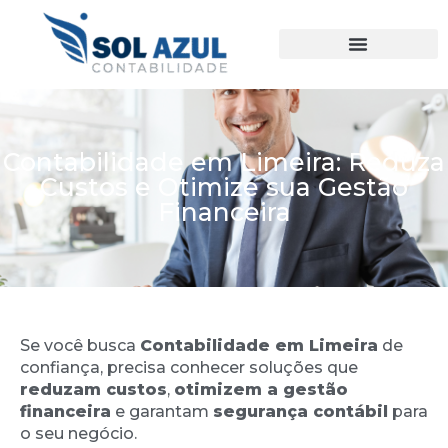
Ir
para
o
conteúdo
Contabilidade em Limeira: Reduza
Custos e Otimize sua Gestão
Financeira
Se você busca
Contabilidade em Limeira
de
confiança, precisa conhecer soluções que
reduzam custos
,
otimizem a gestão
financeira
e garantam
segurança contábil
para
o seu negócio.