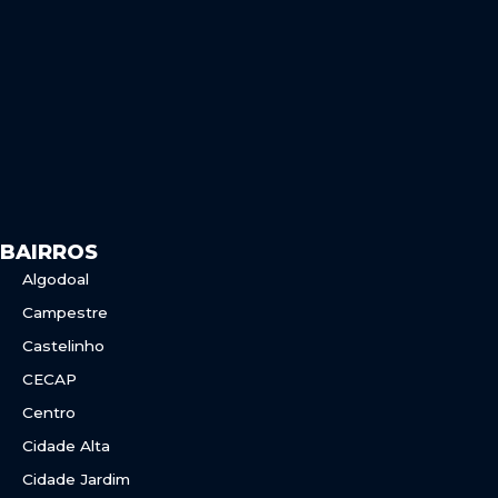
o
g
o
r
k
a
m
BAIRROS
Algodoal
Campestre
Castelinho
CECAP
Centro
Cidade Alta
Cidade Jardim