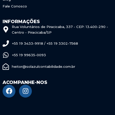
Fale Conosco
INFORMAÇÕES
Rua Voluntários de Piracicaba, 337 - CEP: 13.400-290 -
Centro - Piracicaba/SP
+55 19 3433-9918 / +55 19 3302-7568
+55 19 99635-0093
heitor@solazulcontabilidade.com.br
ACOMPANHE-NOS
F
I
a
n
c
s
e
t
b
a