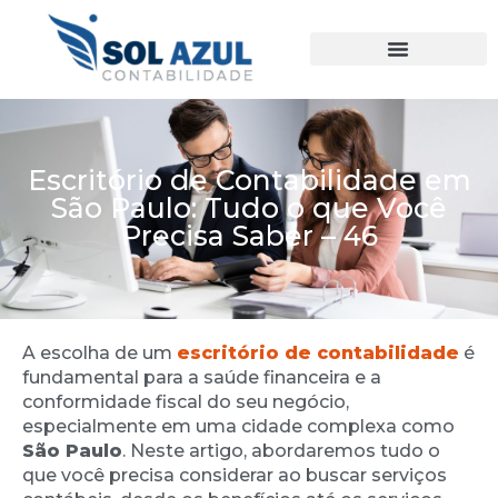
Ir
para
o
conteúdo
Escritório de Contabilidade em
São Paulo: Tudo o que Você
Precisa Saber – 46
A escolha de um
escritório de contabilidade
é
fundamental para a saúde financeira e a
conformidade fiscal do seu negócio,
especialmente em uma cidade complexa como
São Paulo
. Neste artigo, abordaremos tudo o
que você precisa considerar ao buscar serviços