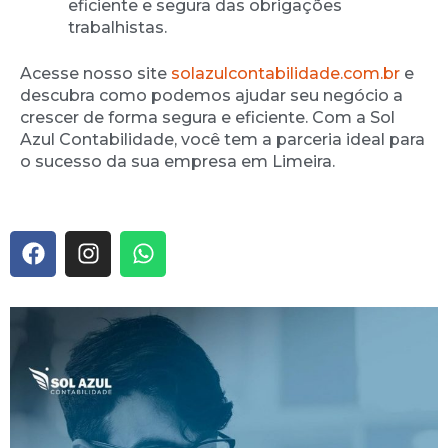
eficiente e segura das obrigações
trabalhistas.
Acesse nosso site
solazulcontabilidade.com.br
e
descubra como podemos ajudar seu negócio a
crescer de forma segura e eficiente. Com a Sol
Azul Contabilidade, você tem a parceria ideal para
o sucesso da sua empresa em Limeira.
F
I
W
a
n
h
c
s
a
e
t
t
b
a
s
o
g
a
o
r
p
k
a
p
m