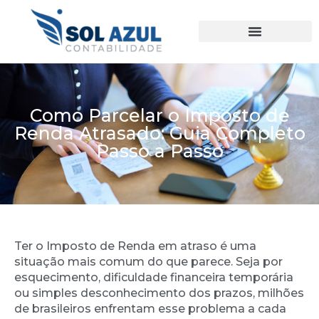
Ir
para
o
conteúdo
Como Parcelar o Imposto de
Renda Atrasado: Guia Completo
Passo a Passo
Ter o Imposto de Renda em atraso é uma
situação mais comum do que parece. Seja por
esquecimento, dificuldade financeira temporária
ou simples desconhecimento dos prazos, milhões
de brasileiros enfrentam esse problema a cada