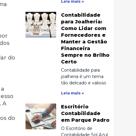
Leia mais »
uma
Contabilidade
para Joalheria:
Como Lidar com
Fornecedores e
por
Manter a Gestão
 dos
Financeira
Sempre no Brilho
lar do
Certo
Contabilidade para
joalheria é um tema
tão delicado e valioso
 a
Leia mais »
cesso
. A
Escritório
Contabilidade
ios do
em Parque Padro
O Escritório de
Contabilidade Sol Azul,