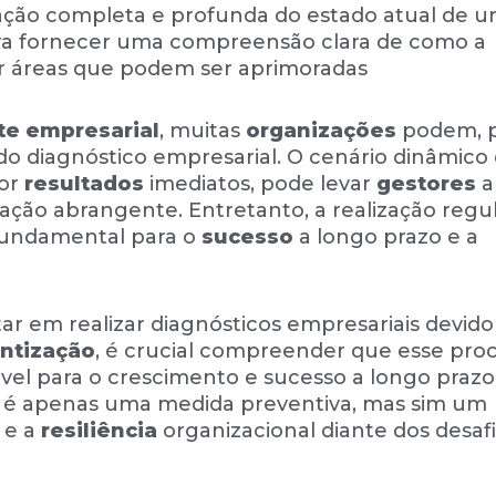
iação completa e profunda do estado atual de 
ara fornecer uma compreensão clara de como a
ar áreas que podem ser aprimoradas
e empresarial
, muitas
organizações
podem, 
 do diagnóstico empresarial. O cenário dinâmico
por
resultados
imediatos, pode levar
gestores
a
ação abrangente. Entretanto, a realização regu
fundamental para o
sucesso
a longo prazo e a
 em realizar diagnósticos empresariais devido
ntização
, é crucial compreender que esse pro
vel para o crescimento e sucesso a longo prazo
ão é apenas uma medida preventiva, mas sim um
a e a
resiliência
organizacional diante dos desaf