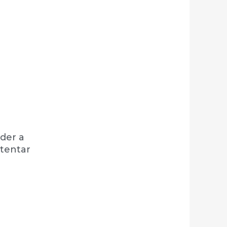
der a
stentar