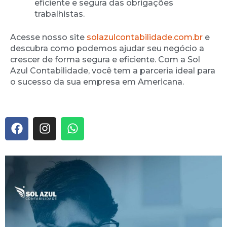
eficiente e segura das obrigações
trabalhistas.
Acesse nosso site
solazulcontabilidade.com.br
e
descubra como podemos ajudar seu negócio a
crescer de forma segura e eficiente. Com a Sol
Azul Contabilidade, você tem a parceria ideal para
o sucesso da sua empresa em Americana.
F
I
W
a
n
h
c
s
a
e
t
t
b
a
s
o
g
a
o
r
p
k
a
p
m