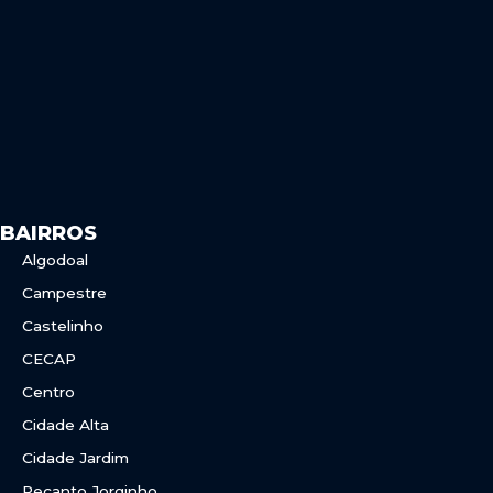
o
g
o
r
k
a
m
BAIRROS
Algodoal
Campestre
Castelinho
CECAP
Centro
Cidade Alta
Cidade Jardim
Recanto Jorginho