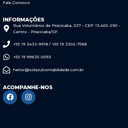
Fale Conosco
INFORMAÇÕES
Rua Voluntários de Piracicaba, 337 - CEP: 13.400-290 -
Centro - Piracicaba/SP
+55 19 3433-9918 / +55 19 3302-7568
+55 19 99635-0093
heitor@solazulcontabilidade.com.br
ACOMPANHE-NOS
F
I
a
n
c
s
e
t
b
a