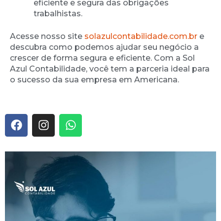
eficiente e segura das obrigações
trabalhistas.
Acesse nosso site
solazulcontabilidade.com.br
e
descubra como podemos ajudar seu negócio a
crescer de forma segura e eficiente. Com a Sol
Azul Contabilidade, você tem a parceria ideal para
o sucesso da sua empresa em Americana.
F
I
W
a
n
h
c
s
a
e
t
t
b
a
s
o
g
a
o
r
p
k
a
p
m