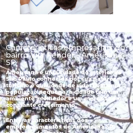
Características empresariais do
bairro Vila Rehder - Americana
SP
Americana é uma cidade do interior de
São Paulo conhecida por sua natureza,
turismo e qualidade de vida. Com uma
população pequena, a cidade tem um
ambiente acolhedor e um mercado em
constante crescimento.
Entre as características dos
empreendimentos de Americana SP,