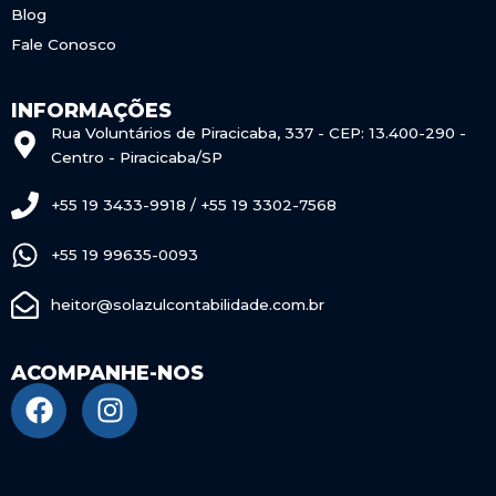
Blog
Fale Conosco
INFORMAÇÕES
Rua Voluntários de Piracicaba, 337 - CEP: 13.400-290 -
Centro - Piracicaba/SP
+55 19 3433-9918 / +55 19 3302-7568
+55 19 99635-0093
heitor@solazulcontabilidade.com.br
ACOMPANHE-NOS
F
I
a
n
c
s
e
t