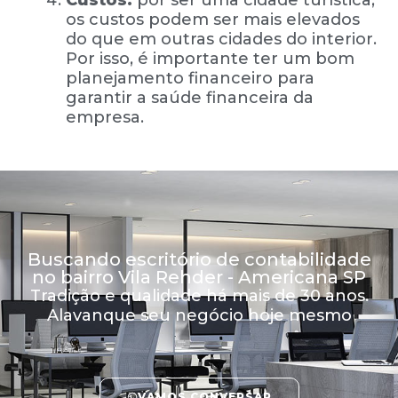
Custos:
por ser uma cidade turística,
os custos podem ser mais elevados
do que em outras cidades do interior.
Por isso, é importante ter um bom
planejamento financeiro para
garantir a saúde financeira da
empresa.
Buscando escritório de contabilidade
no bairro Vila Rehder - Americana SP
Tradição e qualidade há mais de 30 anos.
Alavanque seu negócio hoje mesmo
VAMOS CONVERSAR