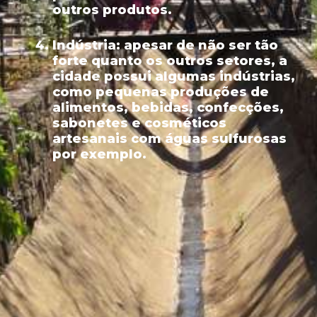
outros produtos.
Indústria:
apesar de não ser tão
forte quanto os outros setores, a
cidade possui algumas indústrias,
como pequenas produções de
alimentos, bebidas, confecções,
sabonetes e cosméticos
artesanais com águas sulfurosas
por exemplo.