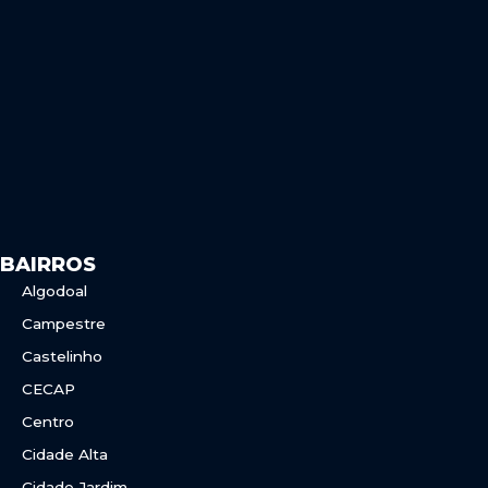
b
a
o
g
o
r
k
a
m
BAIRROS
Algodoal
Campestre
Castelinho
CECAP
Centro
Cidade Alta
Cidade Jardim