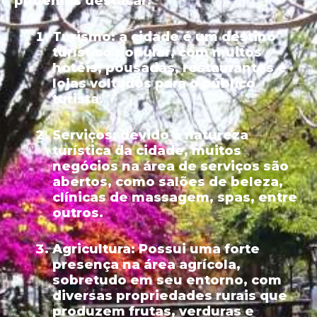
podemos destacar:
Turismo:
a cidade é um destino
turístico popular, com muitos
hotéis, pousadas, restaurantes e
lojas voltados para o público
turista.
Serviços:
devido à natureza
turística da cidade, muitos
negócios na área de serviços são
abertos, como salões de beleza,
clínicas de massagem, spas, entre
outros.
Agricultura:
Possui uma forte
presença na área agrícola,
sobretudo em seu entorno, com
diversas propriedades rurais que
produzem frutas, verduras e