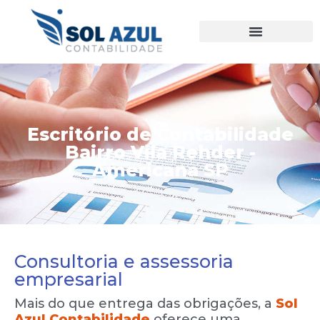
Ir
para
o
conteúdo
Escritório de Contabilidade
Bairro Vila Rehder -
Americana SP
Consultoria e assessoria
empresarial
Mais do que entrega das obrigações, a
Sol
Azul Contabilidade
oferece uma