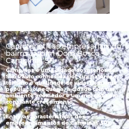
Características empresariais do
bairro Jardim Dom Bosco -
Campinas SP
Campinas é uma cidade do interior de
São Paulo conhecida por sua natureza,
turismo e qualidade de vida. Com uma
população pequena, a cidade tem um
ambiente acolhedor e um mercado em
constante crescimento.
Entre as características dos
empreendimentos de Campinas SP,