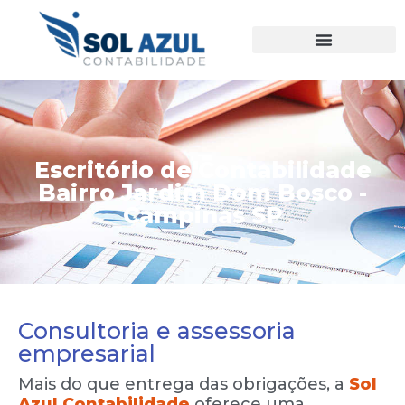
Ir
para
o
conteúdo
Escritório de Contabilidade
Bairro Jardim Dom Bosco -
Campinas SP
Consultoria e assessoria
empresarial
Mais do que entrega das obrigações, a
Sol
Azul Contabilidade
oferece uma