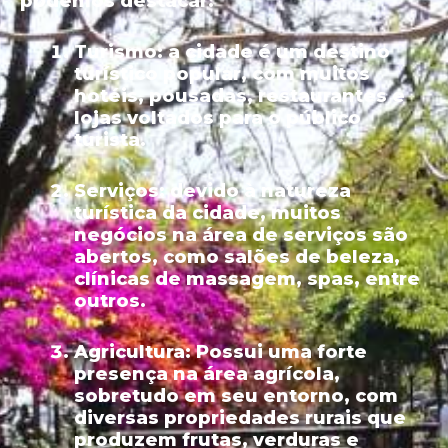
podemos destacar:
Turismo:
a cidade é um destino
turístico popular, com muitos
hotéis, pousadas, restaurantes e
lojas voltados para o público
turista.
Serviços:
devido à natureza
turística da cidade, muitos
negócios na área de serviços são
abertos, como salões de beleza,
clínicas de massagem, spas, entre
outros.
Agricultura:
Possui uma forte
presença na área agrícola,
sobretudo em seu entorno, com
diversas propriedades rurais que
produzem frutas, verduras e