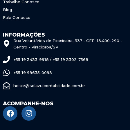
Trabalhe Conosco
Blog
Fale Conosco
INFORMAÇÕES
Rua Voluntários de Piracicaba, 337 - CEP: 13.400-290 -
Centro - Piracicaba/SP
+55 19 3433-9918 / +55 19 3302-7568
+55 19 99635-0093
heitor@solazulcontabilidade.com.br
ACOMPANHE-NOS
F
I
a
n
c
s