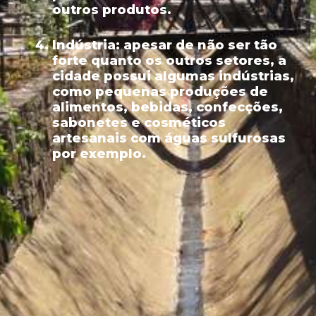
outros produtos.
Indústria:
apesar de não ser tão
forte quanto os outros setores, a
cidade possui algumas indústrias,
como pequenas produções de
alimentos, bebidas, confecções,
sabonetes e cosméticos
artesanais com águas sulfurosas
por exemplo.