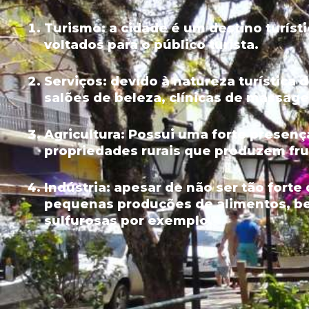
Turismo:
a cidade é um destino turíst
voltados para o público turista.
Serviços:
devido à natureza turística 
salões de beleza, clínicas de massage
Agricultura:
Possui uma forte presença
propriedades rurais que produzem fru
Indústria:
apesar de não ser tão forte
pequenas produções de alimentos, be
sulfurosas por exemplo.