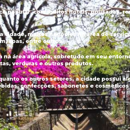
ico popular, com muitos hotéis, pousadas, re
da cidade, muitos negócios na área de servi
m, spas, entre outros.
 na área agrícola, sobretudo em seu entorn
tas, verduras e outros produtos.
 quanto os outros setores, a cidade possui a
bidas, confecções, sabonetes e cosméticos