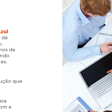
Azul
 dá
,
nos da
indo
ias.
l
lução que
ara
com a