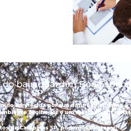
is do bairro Jardim Boa Esper
SP
Paulo conhecida por sua natureza, turismo e
ambiente acolhedor e um mercado em const
ntos de Campinas SP, podemos destacar: