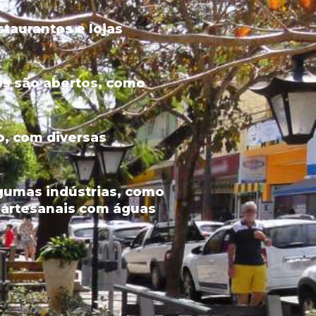
staurantes e lojas
ços são abertos, como
o, com diversas
lgumas indústrias, como
 artesanais com águas