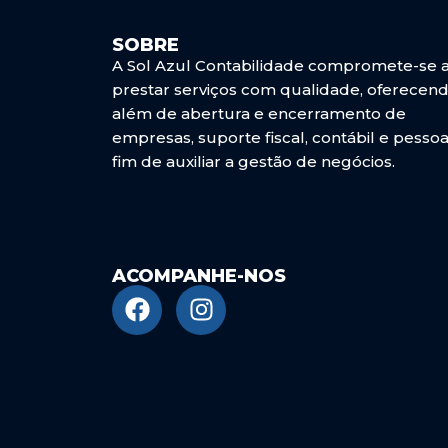
SOBRE
A Sol Azul Contabilidade compromete-se 
prestar serviços com qualidade, oferecend
além de abertura e encerramento de
empresas, suporte fiscal, contábil e pessoa
fim de auxiliar a gestão de negócios.
ACOMPANHE-NOS
F
I
a
n
c
s
e
t
b
a
o
g
o
r