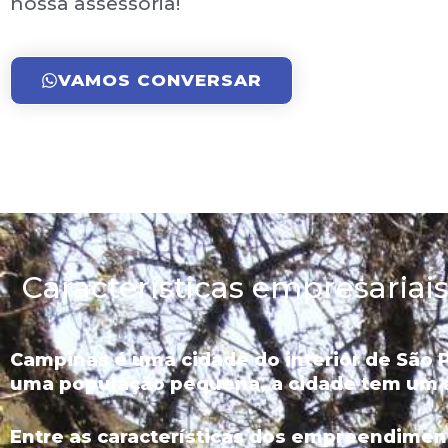
nossa assessoria!
VAMOS CONVERSAR
Características empresaria
Campinas é uma cidade do interior de São 
uma população pequena, a cidade tem um 
Entre as características dos empreendime