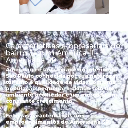
Características empresariais do
bairro Jardim América II -
Americana SP
Americana é uma cidade do interior de
São Paulo conhecida por sua natureza,
turismo e qualidade de vida. Com uma
população pequena, a cidade tem um
ambiente acolhedor e um mercado em
constante crescimento.
Entre as características dos
empreendimentos de Americana SP,