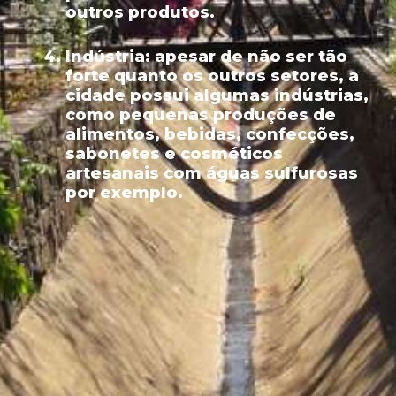
outros produtos.
Indústria:
apesar de não ser tão
forte quanto os outros setores, a
cidade possui algumas indústrias,
como pequenas produções de
alimentos, bebidas, confecções,
sabonetes e cosméticos
artesanais com águas sulfurosas
por exemplo.