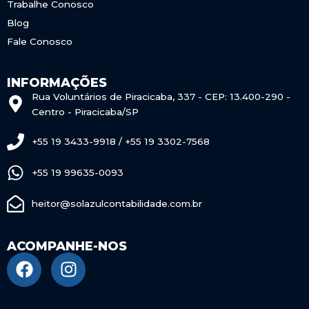
Trabalhe Conosco
Blog
Fale Conosco
INFORMAÇÕES
Rua Voluntários de Piracicaba, 337 - CEP: 13.400-290 -
Centro - Piracicaba/SP
+55 19 3433-9918 / +55 19 3302-7568
+55 19 99635-0093
heitor@solazulcontabilidade.com.br
ACOMPANHE-NOS
F
I
a
n
c
s