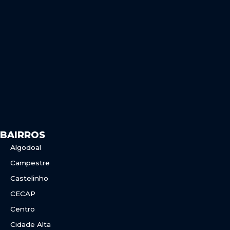
e
t
b
a
o
g
o
r
k
a
m
BAIRROS
Algodoal
Campestre
Castelinho
CECAP
Centro
Cidade Alta