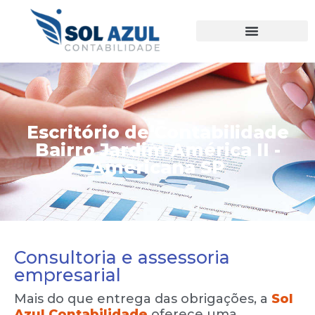
Ir
para
o
conteúdo
Escritório de Contabilidade
Bairro Jardim América II -
Americana SP
Consultoria e assessoria
empresarial
Mais do que entrega das obrigações, a
Sol
Azul Contabilidade
oferece uma