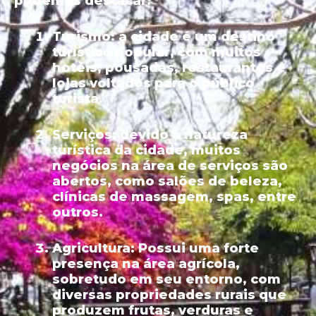
podemos destacar:
Turismo:
a cidade é um destino
turístico popular, com muitos
hotéis, pousadas, restaurantes e
lojas voltados para o público
turista.
Serviços:
devido à natureza
turística da cidade, muitos
negócios na área de serviços são
abertos, como salões de beleza,
clínicas de massagem, spas, entre
outros.
Agricultura:
Possui uma forte
presença na área agrícola,
sobretudo em seu entorno, com
diversas propriedades rurais que
produzem frutas, verduras e